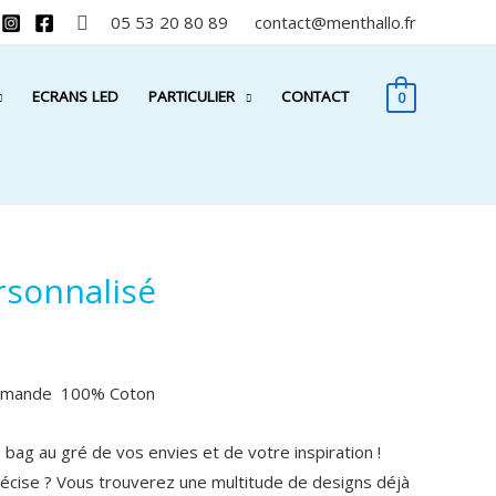
05 53 20 80 89 contact@menthallo.fr
ECRANS LED
PARTICULIER
CONTACT
0
rsonnalisé
armande
100% Coton
bag au gré de vos envies et de votre inspiration !
récise ? Vous trouverez une multitude de designs déjà